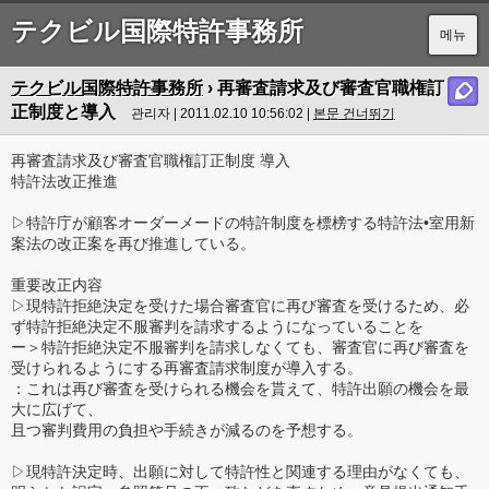
テクビル国際特許事務所
메뉴
テクビル国際特許事務所
› 再審査請求及び審査官職権訂
正制度と導入
관리자 | 2011.02.10 10:56:02 |
본문 건너뛰기
再審査請求及び審査官職権訂正制度 導入
特許法改正推進
▷特許庁が顧客オーダーメードの特許制度を標榜する特許法•室用新
案法の改正案を再び推進している。
重要改正内容
▷現特許拒絶決定を受けた場合審査官に再び審査を受けるため、必
ず特許拒絶決定不服審判を請求するようになっていることを
ー＞特許拒絶決定不服審判を請求しなくても、審査官に再び審査を
受けられるようにする再審査請求制度が導入する。
：これは再び審査を受けられる機会を貰えて、特許出願の機会を最
大に広げて、
且つ審判費用の負担や手続きが減るのを予想する。
▷現特許決定時、出願に対して特許性と関連する理由がなくても、