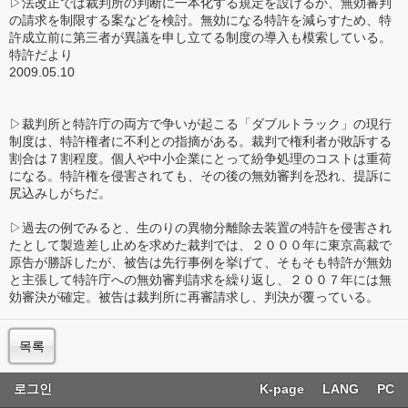
▷法改正では裁判所の判断に一本化する規定を設けるか、無効審判
の請求を制限する案などを検討。無効になる特許を減らすため、特
許成立前に第三者が異議を申し立てる制度の導入も模索している。
特許だより
2009.05.10
▷裁判所と特許庁の両方で争いが起こる「ダブルトラック」の現行
制度は、特許権者に不利との指摘がある。裁判で権利者が敗訴する
割合は７割程度。個人や中小企業にとって紛争処理のコストは重荷
になる。特許権を侵害されても、その後の無効審判を恐れ、提訴に
尻込みしがちだ。
▷過去の例でみると、生のりの異物分離除去装置の特許を侵害され
たとして製造差し止めを求めた裁判では、２０００年に東京高裁で
原告が勝訴したが、被告は先行事例を挙げて、そもそも特許が無効
と主張して特許庁への無効審判請求を繰り返し、２００７年には無
効審決が確定。被告は裁判所に再審請求し、判決が覆っている。
목록
로그인
K-page
LANG
PC