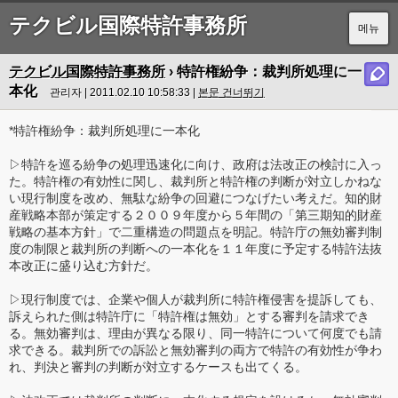
テクビル国際特許事務所
메뉴
テクビル国際特許事務所
› 特許権紛争：裁判所処理に一
本化
관리자 | 2011.02.10 10:58:33 |
본문 건너뛰기
*特許権紛争：裁判所処理に一本化
▷特許を巡る紛争の処理迅速化に向け、政府は法改正の検討に入っ
た。特許権の有効性に関し、裁判所と特許権の判断が対立しかねな
い現行制度を改め、無駄な紛争の回避につなげたい考えだ。知的財
産戦略本部が策定する２００９年度から５年間の「第三期知的財産
戦略の基本方針」で二重構造の問題点を明記。特許庁の無効審判制
度の制限と裁判所の判断への一本化を１１年度に予定する特許法抜
本改正に盛り込む方針だ。
▷現行制度では、企業や個人が裁判所に特許権侵害を提訴しても、
訴えられた側は特許庁に「特許権は無効」とする審判を請求でき
る。無効審判は、理由が異なる限り、同一特許について何度でも請
求できる。裁判所での訴訟と無効審判の両方で特許の有効性が争わ
れ、判決と審判の判断が対立するケースも出てくる。